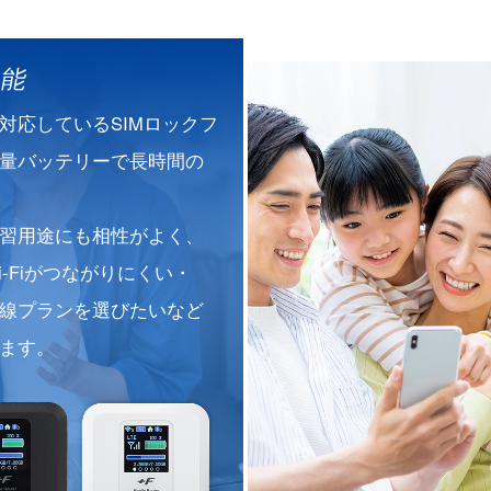
機能
対応しているSIMロックフ
量バッテリーで長時間の
習用途にも相性がよく、
-Fiがつながりにくい・
線プランを選びたいなど
ます。