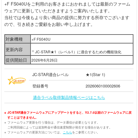
+F FS040Uをご利用のお客さまにおかれましては最新のファーム
ウェアに更新していただきますようご案内いたします。
当社では今後もより良い商品の提供に努力する所存でございます
ので、引き続きご愛顧をお願い申し上げます。
対象機種
+F FS040U
更新内容
JC-STAR★1（レベル1）に適合するための機能強化
提供開始日
2026年6月26日
JC-STAR適合レベル
★1(Star 1)
登録番号
2026060100002606
適合ラベル取得製品情報ページはこちら
※
JC-STAR適合ファームウェアにアップデートをすると、V2.7.0以前のファームウェアに戻
すことはできません。
※
ファームウェア更新を行う場合は、データ通信が必要となります。
ご利用回線によっては追加料金や通信速度制限が発生する場合があります。
※
ファームウェアの更新方法については、
こちら
をご参照ください。