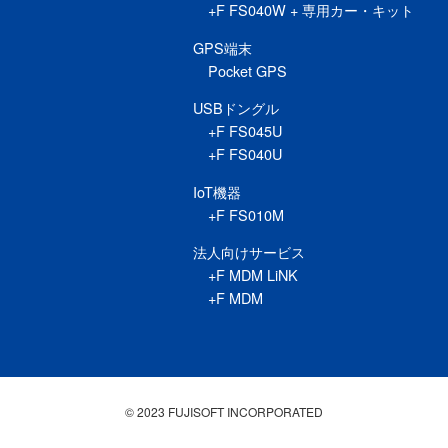
+F FS040W + 専用カー・キット
GPS端末
Pocket GPS
USBドングル
+F FS045U
+F FS040U
IoT機器
+F FS010M
法人向けサービス
+F MDM LiNK
+F MDM
© 2023 FUJISOFT INCORPORATED